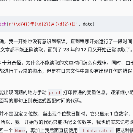
tch
(
r
'(\d
{4}
)年(\d
{2}
)月(\d
{2}
)日'
,
date
)
确，我一开始也没有意识到错误。直到程序开始运行了一段时间
之后的文章都不能正确读取，而到了 23 年的 12 月又开始正常读取了
UG 十分奇怪，为什么不能读取的文章时间怎么有规律。同时，由
都进行了异常的抛出，但是在日志文件中却没有出现任何的错误
能出现问题的地方手动
打印传递的变量信息，逐渐缩小范
print
面写的那句正则表达式匹配时间的代码。
不是固定 2 位数，当出现个位数日期时，它只显示 1 位数字
。所以，我一开始写的代码只能匹配 2 位数字，我也确实忘记考
回一个
，再加上我后面直接使用
把这种
None
if data_match: