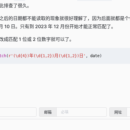
此排查了很久。
0 日之后的日期都不能读取的现象就很好理解了，因为后面就都是
9 月 10 日。只有到 2023 年 12 月份开始才能正常匹配了。
成匹配 1 位或 2 位数字就可以了。
tch
(
r
'(\d
{4}
)年(\d{1,2})月(\d{1,2})日'
,
date
)
邮箱
网址