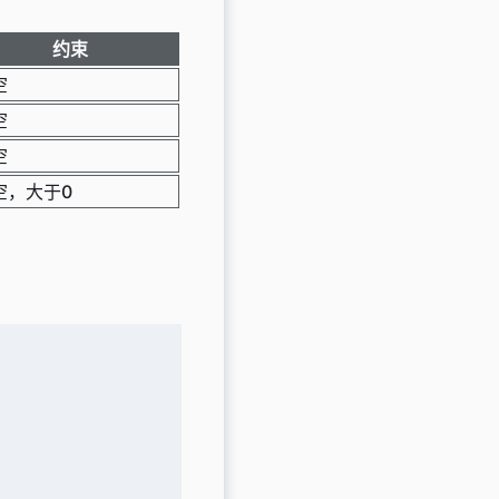
约束
空
空
空
空，大于0